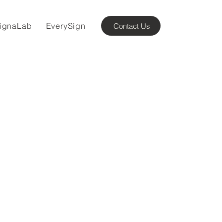
ignaLab
EverySign
Contact Us