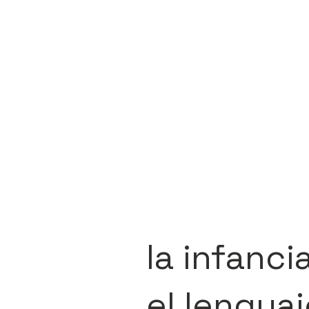
la infanci
el lengua