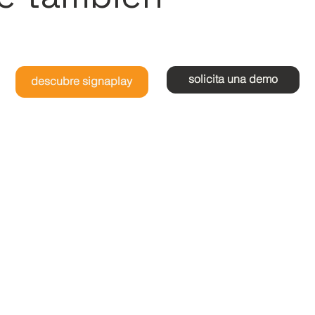
solicita una demo
descubre signaplay